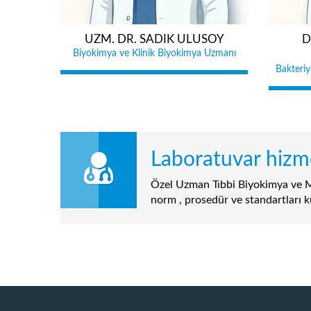
UZM. DR. SADIK ULUSOY
D
Biyokimya ve Klinik Biyokimya Uzmanı
Bakteriy
Laboratuvar hizme
Özel Uzman Tıbbi Biyokimya ve M
norm , prosedür ve standartları k