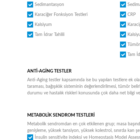
Sedimantasyon
Sedim
Karaciğer Fonksiyon Testleri
CRP
Kalsiyum
Karaci
Tam İdrar Tahlili
Kalsi
Tümör 
Tam İdr
ANTİ-AGİNG TESTLER
Anti-Aging testler kapsamında ise bu yapılan testlere ek ol
taraması, bağışıklık sisteminin değerlendirilmesi, tümör belirl
durumu ve hastalık riskleri konusunda çok daha net bilgi ver
METABOLİK SENDROM TESTLERİ
Metabolik sendromdan en çok etkilenen grup; masa başında o
genişleme, yüksek tansiyon, yüksek kolestrol, sınırda kan şe
İnsulin sensitivite indeksi ve Homeostasis Model Assesm