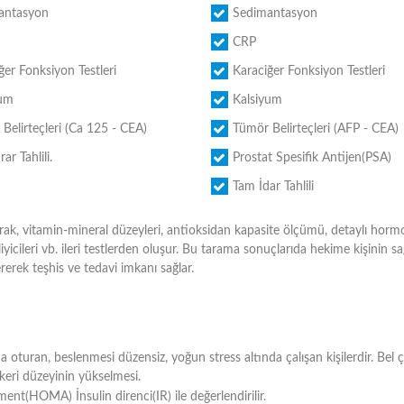
antasyon
Sedimantasyon
CRP
ğer Fonksiyon Testleri
Karaciğer Fonksiyon Testleri
yum
Kalsiyum
Belirteçleri (Ca 125 - CEA)
Tümör Belirteçleri (AFP - CEA)
ar Tahlili.
Prostat Spesifik Antijen(PSA)
Tam İdar Tahlili
arak, vitamin-mineral düzeyleri, antioksidan kapasite ölçümü, detaylı horm
iyicileri vb. ileri testlerden oluşur. Bu tarama sonuçlarıda hekime kişinin sa
erek teşhis ve tedavi imkanı sağlar.
turan, beslenmesi düzensiz, yoğun stress altında çalışan kişilerdir. Bel 
keri düzeyinin yükselmesi.
ent(HOMA) İnsulin direnci(IR) ile değerlendirilir.