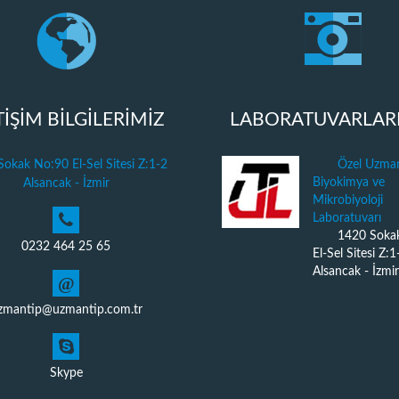
TİŞİM BİLGİLERİMİZ
LABORATUVARLAR
okak No:90 El-Sel Sitesi Z:1-2
Özel Uzman
Biyokimya ve
Alsancak - İzmir
Mikrobiyoloji
Laboratuvarı
1420 Soka
0232 464 25 65
El-Sel Sitesi Z:1
Alsancak - İzmir
@
zmantip@uzmantip.com.tr
Skype