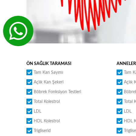
ÖN SAĞLIK TARAMASI
ANNELER
Tam Kan Sayımı
Tam K
Açlık Kan Şekeri
Açlık 
Böbrek Fonksiyon Testleri
Böbrek
Total Kolestrol
Total 
LDL
LDL
HDL Kolestrol
HDL Ko
Trigliserid
Triglis